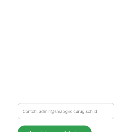
Sekolah
Jembatan komunikasi antara sekolah dan 
masyarakat.
KONTAK
info@smapgricicurug.com
+6285123670443
LAYANAN
Masukkan alamat email Anda