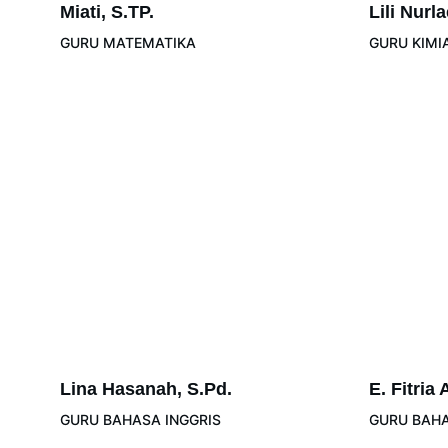
Miati, S.TP.
Lili Nurl
GURU MATEMATIKA
GURU KIMI
Lina Hasanah, S.Pd.
E. Fitria
GURU BAHASA INGGRIS
GURU BAHA